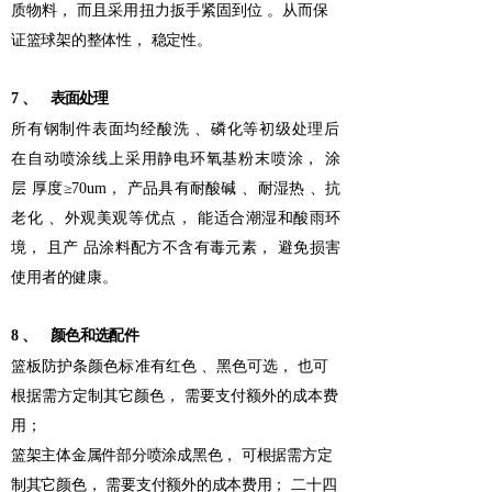
质物料，
而且采用扭力
扳手紧固到位
。从而保
证篮球架的整体性，
稳定性。
7
、
表面处理
所有钢制件表面均经酸洗
、磷化等初级处理后
在自动喷
涂线上采用静电环氧基粉末喷涂，
涂
层
厚度
≥70um，
产品具有耐酸碱
、耐湿热
、抗
老化
、外观美观等优点
，
能适合潮湿和酸雨环
境，
且产
品涂料配方不含有毒元素，
避免损害
使用者的健康。
8
、
颜色和选配件
篮板防护条颜色标准有红色
、黑色可选，
也可
根据需方定制其
它颜色，
需要支付额外的成本费
用；
篮架主体金属件部分喷涂成黑色，
可根据需方定
制其它颜色，
需要支付额外的成本费用；
二十四