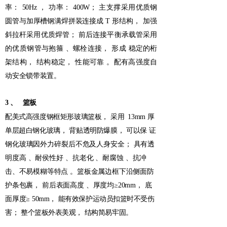
率：
50Hz
，
功率：
400W；
主支撑采用优质钢
圆管与
加厚槽钢满焊拼装连接成
T
形结构，
加强
斜拉杆采用优质焊管；
前后连接平衡承载管采用
的优质
钢管与抱箍
、螺栓连接，
形成
稳定的桁
架结构，
结构稳定，
性能可靠
。配有高强度自
动
安全锁带装置。
3
、
篮板
配美式高强度钢框矩形玻璃篮板，
采用
13mm
厚
单层超白钢化玻璃，
背贴透明防爆膜，
可以保
证
钢化玻璃因外力碎裂后不危及人身安全；
具有透
明度高
、耐侯性好
、抗老化
、耐
腐蚀
、抗冲
击、
不易模糊等特点
。篮板金属边框下沿侧面防
护条包裹，
前后表面高度
、厚度均
≥20mm，
底
面厚度
≥
50mm，
能有效保护运动员扣篮时不受伤
害；
整个篮板外表美观，
结构简易牢固。