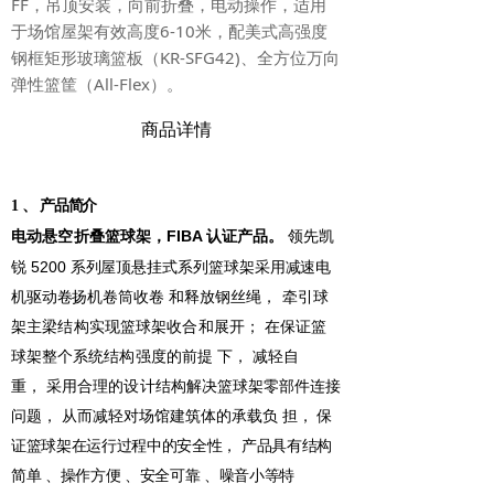
FF，吊顶安装，向前折叠，电动操作，适用
于场馆屋架有效高度6-10米，配美式高强度
钢框矩形玻璃篮板（KR-SFG42)、全方位万向
弹性篮筐（All-Flex）。
商品详情
1
、
产品简介
FIBA
电动悬空折叠篮球架，
认证产品。
领先凯
5200
锐
系列屋顶悬挂式系列篮球架
采用减速电
机驱动卷扬机卷筒收卷
和释放钢丝绳，
牵引球
架主梁结构实现篮球架收合和展开；
在保
证篮
球架整个系统结构强度的前提
下，
减轻自
重，
采用合理的设计结构解决篮球架零部件
连接
问题，
从而减轻对场馆建筑体的承载负
担，
保
证篮球架在运行过程中的安全性，
产品
具有结构
简单
、操作方便
、安全可靠
、噪音小等特