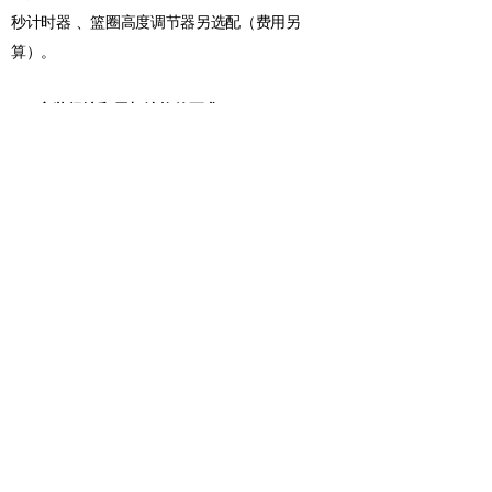
秒计时器
、篮圈高度调节器另选配（费用另
算）。
9、 安装场地和屋架结构的要求
场地要求：建筑屋架有效高度：7m≤H≤10m，标
准场地或其他场地，场地上空篮球架折叠区域无
任何障碍物。屋架承载面单个球架按 1500kgf 力
（Max）校核（含约 270kg 扣篮冲击重量），请场
馆设计部门在设计屋架结构时给予考虑；此重量
仅作为屋架承载面初步最大承载计算，如需准确
重量需根据现场实际情况对方案进行深化设计后
才能提供。
根据场地空间定制设计篮架翻折结构，保证场馆
空间使用最大化。
1) 正翻折悬空篮球架结构见下图。