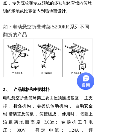
点，
专为院校和专业领域的多功能体育馆内篮球
训练场地或比赛
馆内副场地而设计。
如下电动悬空折叠球架 5200KR 系列不同
翻折的产品
2
、
产品规格和主要材料
电动悬空折叠篮球架主要由屋顶连接基座
、主支
撑
、折叠机构
、卷扬机传动
机构
、
自动安全
锁
带装置及篮板
、篮筐组成
。使用时，
篮圈上
沿距离地面高度
3.05m；
卷扬机工作电
压：
380V，
额定
电流：
1.24A，
频