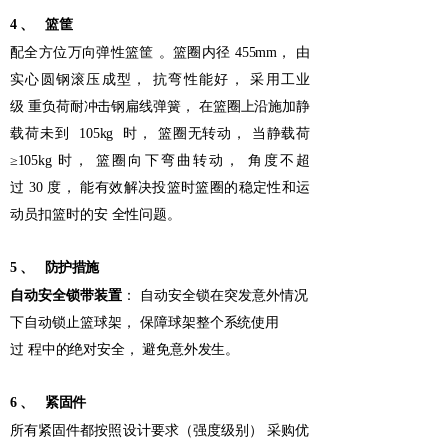
4
、
篮筐
配全方位万向弹性篮筐
。篮圈内径
455mm， 由
实心圆钢滚压成型，
抗弯性能好，
采用工业
级
重负荷耐冲击钢扁线弹簧，
在篮圈上沿施加静
载荷未到
105kg 时，
篮圈无
转动，
当静载荷
≥105kg
时，
篮圈向下弯曲转动，
角度不超
过
30
度，
能有效解决投篮时篮圈的稳定性和运
动员扣篮时的安
全性问题。
5
、
防护措施
自动安全锁带装置
：
自动安全锁在突发意外情况
下自动锁止篮球架
，
保障球架整个系统使用
过
程中的绝对安全，
避免意外发生。
6
、
紧固件
所有紧固件都按照设计要求（强度级别）
采购优