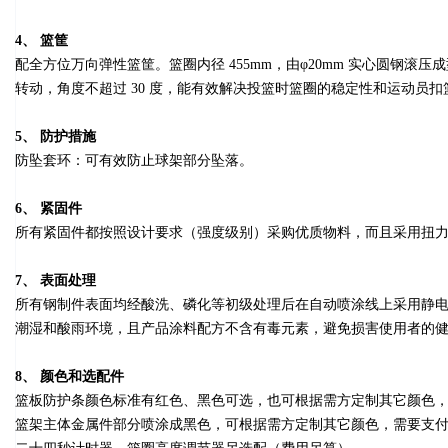
4、 篮筐
配全方位万向弹性篮筐。篮圈内径 455mm，由φ20mm 实心圆钢滚压
转动，角度不超过 30 度，能有效解决投篮时篮圈的稳定性和运动员
5、 防护措施
防坠套环：可有效防止球架部分坠落。
6、 紧固件
所有紧固件都按照设计要求（强度级别）采购优质物料，而且采用扭
7、 表面处理
所有钢制件表面均经酸洗、磷化等初级处理后在自动喷涂线上采用静电环氧基
潮湿和酸雨环境，且产品涂料配方不含有毒元素，避免损害使用者的
8、 颜色和选配件
篮板防护条颜色标准有红色、黑色可选，也可根据需方定制其它颜色
篮架主体金属件部分喷涂成黑色，可根据需方定制其它颜色，需要支