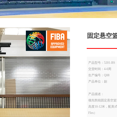
固定悬空
产品型号：5201-BS
交货时间：4-6周
生产编号：Q08
产品单位：副
产品描述：
领先凯锐固定悬空篮球
高度10-12米，配美
Flex）