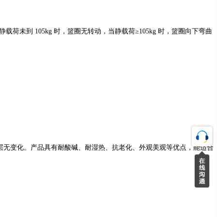
未到 105kg 时，篮圈无转动，当静载荷≥105kg 时，篮圈向下弯曲
验，涂层无变化。产品具有耐酸碱、耐湿热、抗老化、外观美观等优点，能适合