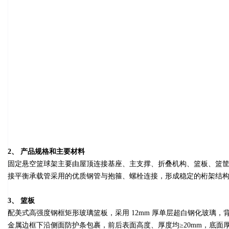
2、 产品规格和主要材料
固定悬空篮球架主要由屋顶连接基座、主支撑、折叠机构、篮板、篮筐组
接平衡承载管采用的优质钢管与抱箍、螺栓连接，形成稳定的桁架结
3、 篮板
配美式高强度钢框矩形玻璃篮板，采用 12mm 厚单层超白钢化玻
金属边框下沿侧面防护条包裹，前后表面高度、厚度均≥20mm，底面厚