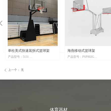
넳
架
海燕移动式篮球架
单臂移动式篮球架
产品型号：PSP802G
产品型号：PSP801G
交货时间：2-4周
交货时间：2-4周
产品单位：每个
产品单位：每个
上一个：
无
ꄴ
产品描述：
产品描述：
领先凯锐海燕移动式篮球架 配置：双
领先凯锐单臂移动式篮球
装拆式
柱双篮板，采用150×150×3.0（mm）
板，采用150×150×3.0
方案，
方形立柱，臂展2.25m，带走轮。
柱，臂展2.25m，带走轮
球场场
配户外高性能铝框矩形玻璃篮板
配户外高性能铝框矩形玻
货车可
（AFG4202)、弹性篮筐(Flex)。
（AFG4202)、弹性篮筐(F
安装人
体育器材