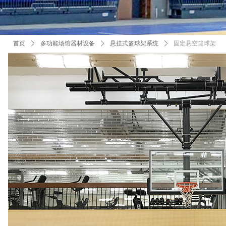
首页
ꄲ
多功能场馆器材设备
ꄲ
悬挂式篮球架系统
ꄲ
固定悬空篮球架