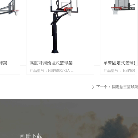
篮球架
单臂固定式篮球架
G72A
产品型号： HSP601G72
交货时间：2-4周
产品单位：每个
下一个：
固定悬空篮球架
ꄲ
产品描述：
可调式篮球架配
采用高强度加厚型三角形延伸结构，
机构装置，可调节
保证整体稳定性；
同年龄段使用需
主支撑采用优质高强度厚重型钢构立
×6（mm）重型壁厚
柱，表面喷涂黑色户外级粉末，耐腐
8m；配户外高性能
蚀，抗老化，造型美观，经久耐用；
FG4202)、弹性
配置高强度安全玻璃篮板，透明度
画册下载