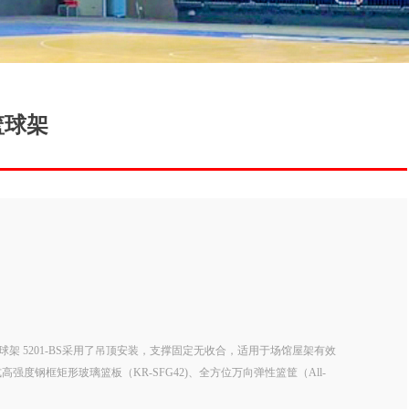
篮球架
架 5201-BS采用了吊顶安装，支撑固定无收合，适用于场馆屋架有效
式高强度钢框矩形玻璃篮板（KR-SFG42)、全方位万向弹性篮筐（All-