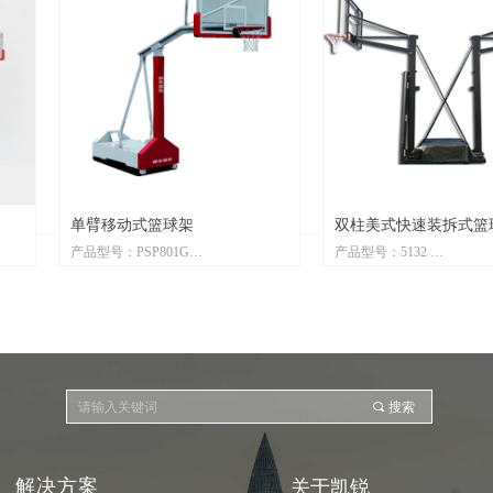
双柱美式快速装拆式篮球架
高度可调预埋式
产品型号：5132
产品型号：HSP600
交货时间：2-4周
交货时间：2-4周
产品单位：每个
产品单位：每个
产品描述：
产品描述：
架 单柱单篮
申请专利技术的临时比赛快速装拆式
领先凯锐户外高度
（mm）方形立
篮球架系统，提供方便的安装方案，
置：“高度可调节”
。
缩短比赛设备安装时间，利用球场场
篮圈高度，满足不
끠
搜索
璃篮板
地空间和节省运输空间，一辆货车可
求；采用150×150
lex)。
装载运输所有的系统; 只需3个安装人
方钢立柱，臂展1.
员可轻松快捷的完成球架装拆。
铝框矩形玻璃篮板（A
解决方案
关于凯锐