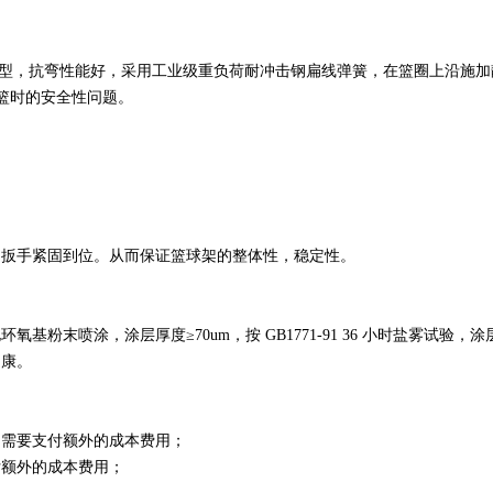
成型，抗弯性能好，采用工业级重负荷耐冲击钢扁线弹簧，在篮圈上沿施加静载荷
扣篮时的安全性问题。
力扳手紧固到位。从而保证篮球架的整体性，稳定性。
粉末喷涂，涂层厚度≥70um，按 GB1771-91 36 小时盐雾试
健康。
，需要支付额外的成本费用；
付额外的成本费用；