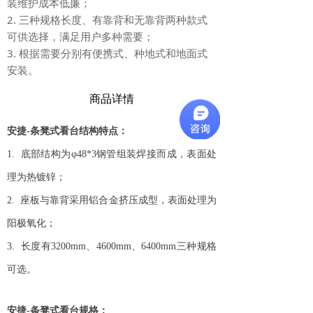
装维护成本低廉；
2. 三种规格长度、有靠背和无靠背两种款式
可供选择，满足用户多种需要；
3. 根据需要分别有便携式、种地式和地面式
安装。
商品详情
安捷-条凳式看台结构特点：
1.
底部结构为φ48*3钢管组装焊接而成，表面处
理为热镀锌；
2.
座板与靠背采用铝合金挤压成型，表面处理为
阳极氧化；
3.
长度有3200mm、4600mm、6400mm三种规格
可选。
安捷-条凳式看台规格：