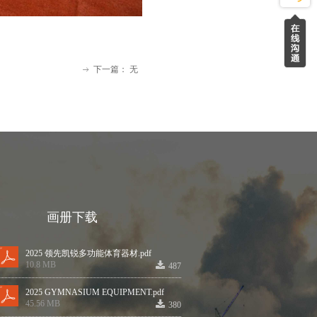
下一篇：
无
ꁹ
画册下载
2025 领先凯锐多功能体育器材.pdf
끂
10.8 MB
487
2025 GYMNASIUM EQUIPMENT.pdf
끂
45.56 MB
380