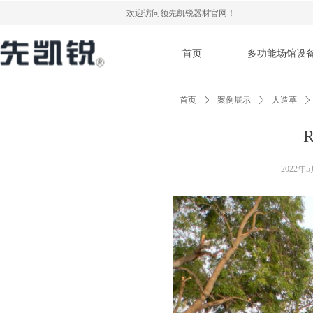
欢迎访问领先凯锐器材官网！
首页
多功能场馆设
首页
ꄲ
案例展示
ꄲ
人造草
ꄲ
R
2022年