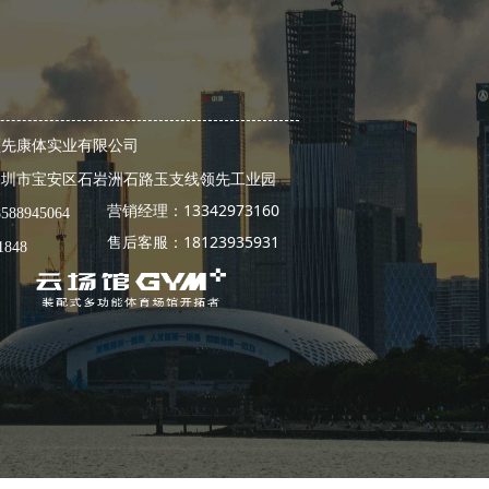
领先康体实业有限公司
深圳市宝安区石岩洲石路玉支线领先工业园
营销经理：13342973160
8588945064
售后客服：18123935931
1848