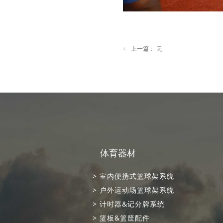
上一篇：
无
ꂃ
体育器材
> 室内便携式篮球架系统
> 户外运动场篮球架系统
> 计时器&记分牌系统
> 篮板&篮筐配件