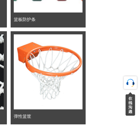
篮板防护条
弹性篮筐