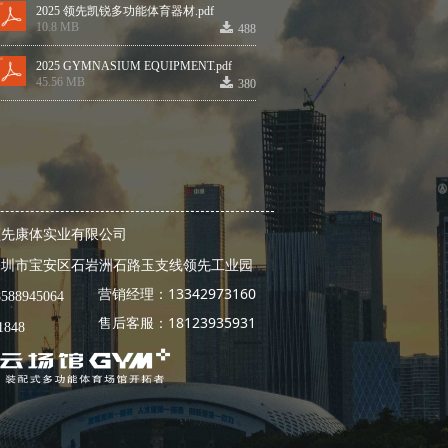
2025 领先凯锐多功能体育器材.pdf
끂
10.8 MB
488
2025 GYMNASIUM EQUIPMENT.pdf
끂
45.56 MB
380
领先康体实业有限公司
深圳市宝安区石岩洲石路玉支线领先工业园
营销经理：13342973160
8588945064
售后客服：18123935931
1848