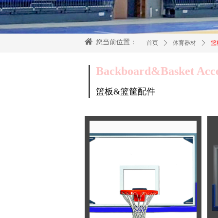
您当前位置：
首页
ꄲ
体育器材
ꄲ
篮
Backboard&Basket Acce
篮板&篮筐配件