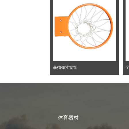
暴扣弹性篮筐
体育器材