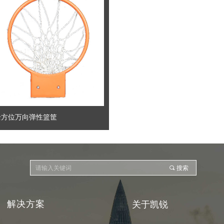
全方位万向弹性篮筐
上一页
1
下一页
끠
搜索
解决方案
关于凯锐