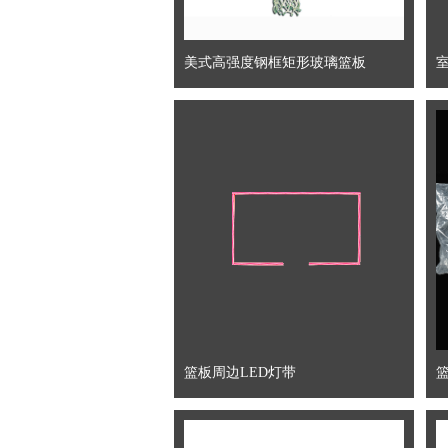
美式高强度钢框矩形玻璃篮板
篮板周边LED灯带